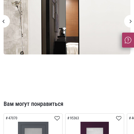
Вам могут понравиться
47070
95363
4