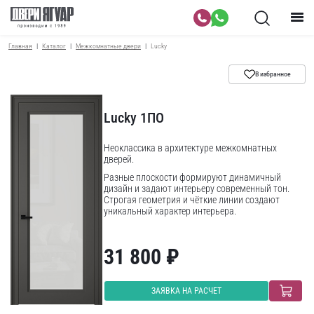
Главная
Каталог
Межкомнатные двери
Lucky
В избранное
Lucky 1ПО
Неоклассика в архитектуре межкомнатных
дверей.
Разные плоскости формируют динамичный
дизайн и задают интерьеру современный тон.
Строгая геометрия и чёткие линии создают
уникальный характер интерьера.
Идеальное решение для ценителей современной
эстетики и строгих архитектурных форм.
31 800 ₽
ЗАЯВКА НА РАСЧЕТ