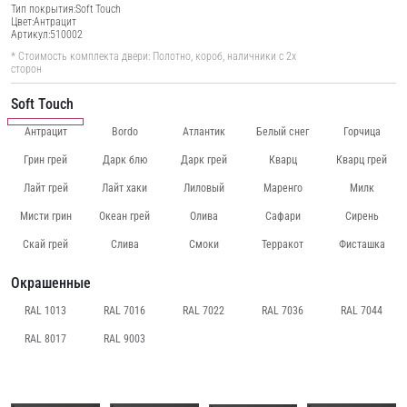
Тип покрытия:
Soft Touch
Цвет:
Антрацит
Артикул:
510002
* Стоимость комплекта двери: Полотно, короб, наличники с 2х
сторон
Soft Touch
Антрацит
Bordo
Атлантик
Белый снег
Горчица
Грин грей
Дарк блю
Дарк грей
Кварц
Кварц грей
Лайт грей
Лайт хаки
Лиловый
Маренго
Милк
Мисти грин
Океан грей
Олива
Сафари
Сирень
Скай грей
Слива
Смоки
Терракот
Фисташка
Окрашенные
RAL 1013
RAL 7016
RAL 7022
RAL 7036
RAL 7044
RAL 8017
RAL 9003