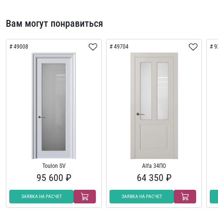
Вам могут понравиться
49008
49704
9
Toulon SV
Alfa 34ПО
95 600 ₽
64 350 ₽
ЗАЯВКА НА РАСЧЕТ
ЗАЯВКА НА РАСЧЕТ