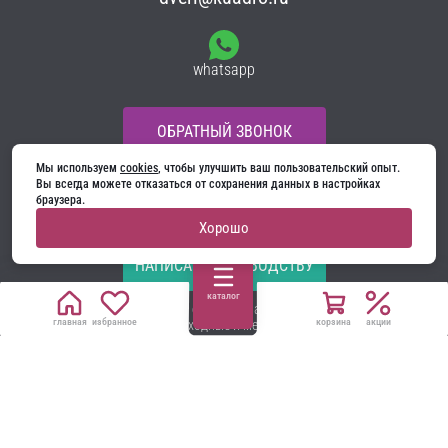
whatsapp
ОБРАТНЫЙ ЗВОНОК
Мы используем 
cookies
, чтобы улучшить ваш пользовательский опыт. 
Вы всегда можете отказаться от сохранения данных в настройках 
Мы в соцсетях:
браузера.
Хорошо
НАПИСАТЬ РУКОВОДСТВУ
каталог
Все материалы на сайте принадлежат компании
главная
избранное
корзина
акции
ООО «Ягуар-М» — входные и межкомнатные двери
производителя. Копирование запрещено!
Политика конфиденциальности
Договор оферты
Cookie