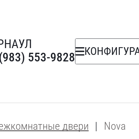
РНАУЛ
КОНФИГУР
(983) 553-9828
ежкомнатные двери
Nova