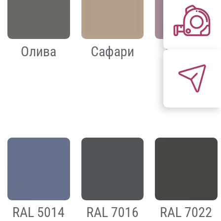
Олива
Сафари
Сирень
RAL 5014
RAL 7016
RAL 7022