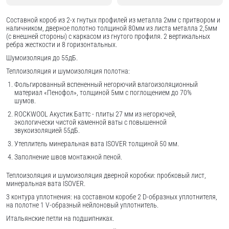
Составной короб из 2-х гнутых профилей из металла 2мм с притвором и
наличником, дверное полотно толщиной 80мм из листа металла 2,5мм
(с внешней стороны) c каркасом из гнутого профиля. 2 вертикальных
ребра жесткости и 8 горизонтальных.
Шумоизоляция до 55дБ.
Теплоизоляция и шумоизоляция полотна:
Фольгированный вспененный негорючий влагоизоляционный
материал «Пенофол», толщиной 5мм с поглощением до 70%
шумов.
ROCKWOOL Акустик Баттс - плиты 27 мм из негорючей,
экологически чистой каменной ваты с повышенной
звукоизоляцией 55дБ.
Утеплитель минеральная вата ISOVER толщиной 50 мм.
Заполнение швов монтажной пеной.
Теплоизоляция и шумоизоляция дверной коробки: пробковый лист,
минеральная вата ISOVER.
3 контура уплотнения: на составном коробе 2 D-образных уплотнителя,
на полотне 1 V-образный нейлоновый уплотнитель.
Итальянские петли на подшипниках.