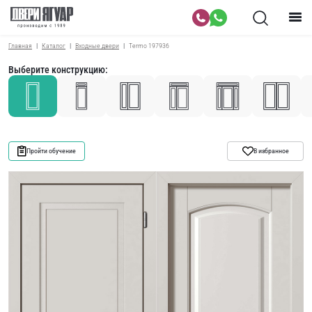
Главная
Каталог
Входные двери
Termo 197936
Выберите конструкцию:
Пройти обучение
В избранное