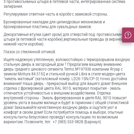
3 противосъемных штыря в петлевой части, интегрированная система
запирания.
Регулируемая ответная часть в коробе с замковой стороны.
Бронированные накладки для цилиндровых механизмов и
бронированные пластины для сувальдных замков.
Декоративные втулки (цвет хром) для отверстий под: противосъемные
штыри (в петлевой части коробки),вертикальные приводы (в верхней и
нижней части коробки).
Глазок со стеклянной оптикой.
Ищете надежную утепленную, взломостойкую с терморазрывом входную
стальную дверь в загородный дом ? Предлагаем вашему вниманию
дверь среднего ценового сегмента Termo №197936 компании Ягуар с
замком Mottura 84.515Q и стильной ручкой Libra в стиле модерн цвета
"никель матовый" (каталожный номер: LD26-1SN/CP-3) точно достойна
внимания! Наша дверь - прекрасный выбор для вашего дома! Внешняя
отделка с фрезеровкой цвета RAL 9010, материал покрытия - эмаль
отличается устойчивостью к внешним воздействиям. Отделка
внутренней стороны - Эмаль фрезерованная в цвете RAL 9010 повысит
уровень уюта в вашем жилище и будет в гармонии с общей стилистикой
дома! Заказывайте качественную входную дверь и ощутите уют и
комфорт в своем доме! Если потребуется помощь в выборе, опытные
консультанты безусловно проведут консультацию по возможным
вариантам. Позвоните, тел: +7 (983) 553-9828 (Барнаул)