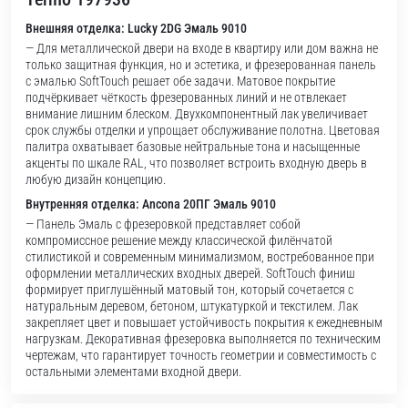
Внешняя отделка: Lucky 2DG Эмаль 9010
— Для металлической двери на входе в квартиру или дом важна не
только защитная функция, но и эстетика, и фрезерованная панель
с эмалью SoftTouch решает обе задачи. Матовое покрытие
подчёркивает чёткость фрезерованных линий и не отвлекает
внимание лишним блеском. Двухкомпонентный лак увеличивает
срок службы отделки и упрощает обслуживание полотна. Цветовая
палитра охватывает базовые нейтральные тона и насыщенные
акценты по шкале RAL, что позволяет встроить входную дверь в
любую дизайн концепцию.
Внутренняя отделка: Ancona 20ПГ Эмаль 9010
— Панель Эмаль с фрезеровкой представляет собой
компромиссное решение между классической филёнчатой
стилистикой и современным минимализмом, востребованное при
оформлении металлических входных дверей. SoftTouch финиш
формирует приглушённый матовый тон, который сочетается с
натуральным деревом, бетоном, штукатуркой и текстилем. Лак
закрепляет цвет и повышает устойчивость покрытия к ежедневным
нагрузкам. Декоративная фрезеровка выполняется по техническим
чертежам, что гарантирует точность геометрии и совместимость с
остальными элементами входной двери.