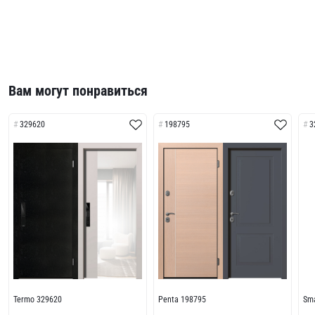
Вам могут понравиться
329620
198795
3
Termo 329620
Penta 198795
Sma