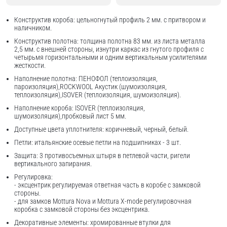
Конструктив короба: цельногнутый профиль 2 мм. с притвором и
наличником.
Конструктив полотна: толщина полотна 83 мм. из листа металла
2,5 мм. с внешней стороны, изнутри каркас из гнутого профиля с
четырьмя горизонтальными и одним вертикальным усилителями
жесткости.
Наполнение полотна: ПЕНОФОЛ (теплоизоляция,
пароизоляция),ROCKWOOL Акустик (шумоизоляция,
теплоизоляция),ISOVER (теплоизоляция, шумоизоляция).
Наполнение короба: ISOVER (теплоизоляция,
шумоизоляция),пробковый лист 5 мм.
Доступные цвета уплотнителя: коричневый, черный, белый.
Петли: итальянские осевые петли на подшипниках - 3 шт.
Защита: 3 противосъемных штыря в петлевой части, ригели
вертикального запирания.
Регулировка:
- эксцентрик регулируемая ответная часть в коробе с замковой
стороны.
- для замков Mottura Nova и Mottura X-mode регулировочная
коробка с замковой стороны без эксцентрика.
Декоративные элементы: хромированные втулки для