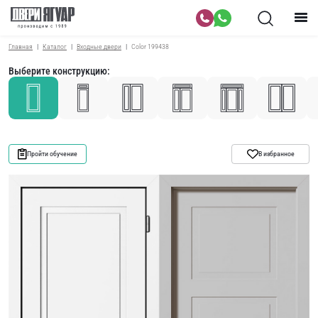
Главная
Каталог
Входные двери
Color 199438
Выберите конструкцию:
Пройти обучение
В избранное