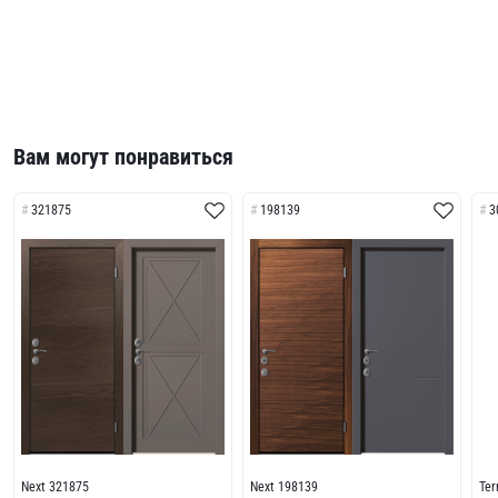
Вам могут понравиться
321875
198139
3
Next 321875
Next 198139
Te