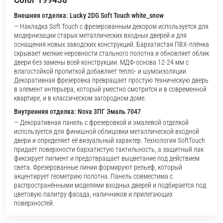
Внешняя отделка: Lucky 2DG Soft Touch white_snow
— Накладка Soft Touch с фрезерованным декором используется для
модернизации старых металлических входных дверей и для
оснащения новых заводских конструкций. Бархатистая ПВХ-плёнка
скрывает мелкие неровности стального полотна и обновляет облик
двери без замены всей конструкции. МДФ-основа 12-24 мм с
влагостойкой пропиткой добавляет тепло- и шумоизоляции.
Декоративная фрезеровка превращает простую техническую дверь
в элемент интерьера, который уместно смотрится и в современной
квартире, и в классическом загородном доме.
Внутренняя отделка: Nova 3ПГ Эмаль 7047
— Декоративная панель с фрезеровкой и эмалевой отделкой
используется для финишной облицовки металлической входной
двери и определяет её визуальный характер. Технология SoftTouch
придаёт поверхности бархатистую тактильность, а защитный лак
фиксирует пигмент и предотвращает выцветание под действием
света. Фрезерованные линии формируют рельеф, который
акцентирует геометрию полотна. Панель совместима с
распространёнными моделями входных дверей и подбирается под
цветовую палитру фасада, наличников и прилегающих
поверхностей.