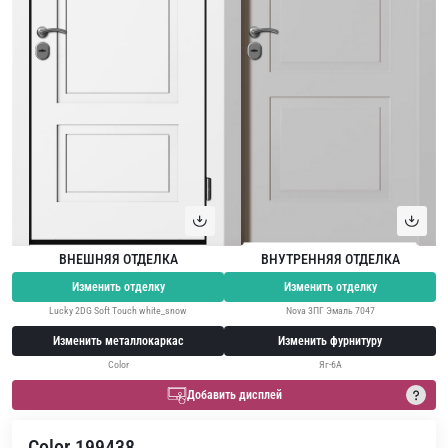
ВНЕШНЯЯ ОТДЕЛКА
ВНУТРЕННЯЯ ОТДЕЛКА
Изменить отделку
Изменить отделку
Lucky 2DG Soft Touch white_snow
Nova 3ПГ Эмаль 7047
Изменить металлокаркас
Изменить фурнитуру
Color
Яг-6А
Добавить дисплей
Color 199438