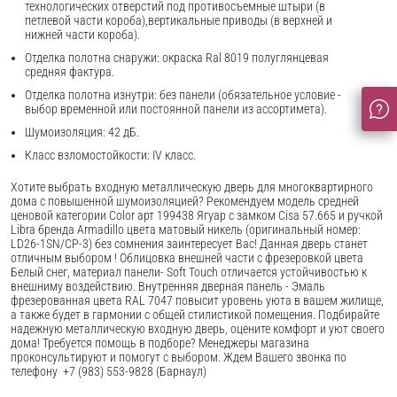
технологических отверстий под противосъемные штыри (в
петлевой части короба),вертикальные приводы (в верхней и
нижней части короба).
Отделка полотна снаружи: окраска Ral 8019 полуглянцевая
средняя фактура.
Отделка полотна изнутри: без панели (обязательное условие -
выбор временной или постоянной панели из ассортимета).
Шумоизоляция: 42 дБ.
Класс взломостойкости: IV класс.
Хотите выбрать входную металлическую дверь для многоквартирного
дома с повышенной шумоизоляцией? Рекомендуем модель средней
ценовой категории Color арт 199438 Ягуар с замком Cisa 57.665 и ручкой
Libra бренда Armadillo цвета матовый никель (оригинальный номер:
LD26-1SN/CP-3) без сомнения заинтересует Вас! Данная дверь станет
отличным выбором ! Облицовка внешней части с фрезеровкой цвета
Белый снег, материал панели- Soft Touch отличается устойчивостью к
внешниму воздействию. Внутренняя дверная панель - Эмаль
фрезерованная цвета RAL 7047 повысит уровень уюта в вашем жилище,
а также будет в гармонии с общей стилистикой помещения. Подбирайте
надежную металлическую входную дверь, оцените комфорт и уют своего
дома! Требуется помощь в подборе? Менеджеры магазина
проконсультируют и помогут с выбором. Ждем Вашего звонка по
телефону +7 (983) 553-9828 (Барнаул)