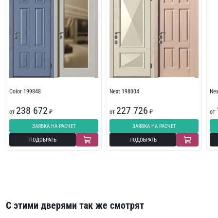
Color 199848
Next 198004
Ne
238 672
227 726
от
₽
от
₽
от
ЗАЯВКА НА РАСЧЕТ
ЗАЯВКА НА РАСЧЕТ
ПОДОБРАТЬ
ПОДОБРАТЬ
С этими дверями так же смотрят