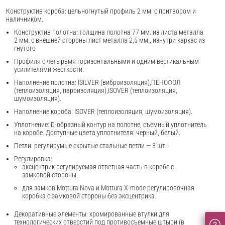
Конструктив короба: цельногнутый профиль 2 мм. с притвором и
наличником.
Конструктив полотна: толщина полотна 77 мм. из листа металла
2 мм. с внешней стороны лист металла 2,5 мм., изнутри каркас из
гнутого
Профиля с четырьмя горизонтальными и одним вертикальным
усилителями жесткости.
Наполнение полотна: ISILVER (виброизоляция),ПЕНОФОЛ
(теплоизоляция, пароизоляция),ISOVER (теплоизоляция,
шумоизоляция).
Наполнение короба: ISOVER (теплоизоляция, шумоизоляция).
Уплотнение: D-образный контур на полотне, съемный уплотнитель
на коробе. Доступные цвета уплотнителя: черный, белый.
Петли: регулирумые скрытые стальные петли — 3 шт.
Регулировка:
эксцентрик регулируемая ответная часть в коробе с
замковой стороны.
для замков Mottura Nova и Mottura X-mode регулировочная
коробка с замковой стороны без эксцентрика.
Декоративные элементы: хромированные втулки для
технологических отверстий под противосъемные штыри (в