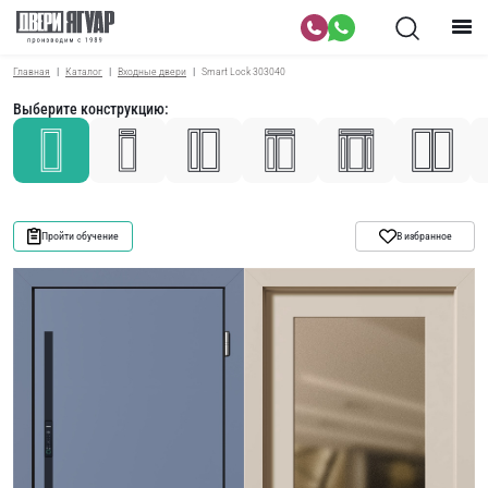
Главная
Каталог
Входные двери
Smart Lock 303040
Выберите конструкцию:
Пройти обучение
В избранное