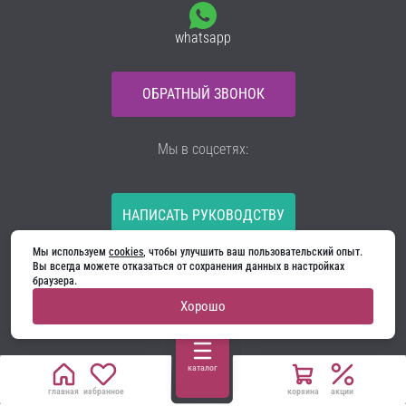
whatsapp
ОБРАТНЫЙ ЗВОНОК
Мы в соцсетях:
НАПИСАТЬ РУКОВОДСТВУ
Мы используем 
cookies
, чтобы улучшить ваш пользовательский опыт. 
Все материалы на сайте принадлежат компании
Вы всегда можете отказаться от сохранения данных в настройках 
ООО «Ягуар-М» — входные и межкомнатные двери
браузера.
производителя. Копирование запрещено!
Хорошо
Политика конфиденциальности
Договор оферты
Cookie
каталог
главная
избранное
корзина
акции