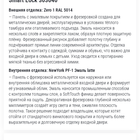
Внешняя отделка: Zero 1 RAL 5014
— Панель с эмалевым покрытием и фрезеровкой создана для
металлических дверей, эксплуатируемых в условиях тёплого
тамбура или отапливаемого подъезда. Эмаль наносится в
несколько слоёв и закрепляется лаком, образуя плотную защитную
плёнку. Фрезерованный рисунок добавляет полотну глубину и
подчёркивает прямые линии современной архитектуры. Отделка
устойчива к контакту с одеждой, сумками и обувью, что важно для
входной двери в семьях с детьми. Уход сводится к протиранию
мягкой тканью без агрессивной химии.
Внутренняя отделка: NewYork PF-1 Эмаль latte
— Панель с фрезеровкой используется как наружная или
внутренняя облицовка металлической входной двери и формирует
её узнаваемый облик. Эмаль наносится промышленным способом
с контролем толщины слоя, а SoftTouch финиш делает поверхность
приятной на ощупь. Декоративная фрезеровка глубиной несколько
миллиметров создаёт игру света и тени, оживляя плоскость
полотна. Такое решение подходит владельцам, которые хотят
отойти от стандартного винилового покрытия и получить более
выразительную и долговечную отделку входной двери.