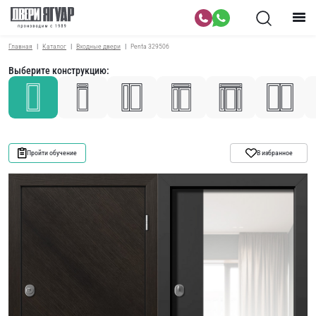
Главная
Каталог
Входные двери
Penta 329506
Выберите конструкцию:
Пройти обучение
В избранное