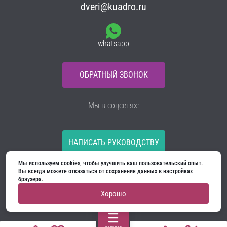
dveri@kuadro.ru
whatsapp
ОБРАТНЫЙ ЗВОНОК
Мы в соцсетях:
НАПИСАТЬ РУКОВОДСТВУ
Мы используем 
cookies
, чтобы улучшить ваш пользовательский опыт. 
Все материалы на сайте принадлежат компании
Вы всегда можете отказаться от сохранения данных в настройках 
ООО «Ягуар-М» — входные и межкомнатные двери
браузера.
производителя. Копирование запрещено!
Хорошо
Политика конфиденциальности
Договор оферты
Cookie