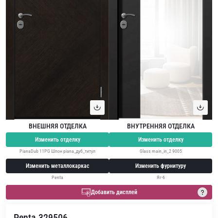
ВНЕШНЯЯ ОТДЕЛКА
ВНУТРЕННЯЯ ОТДЕЛКА
Изменить отделку
Изменить отделку
PianaDub 11PG Шпон piana_дуб_титул
Glass main_in_2 9005
Изменить металлокаркас
Изменить фурнитуру
Penta
Яг-6
Добавить дисплей
Penta 329506