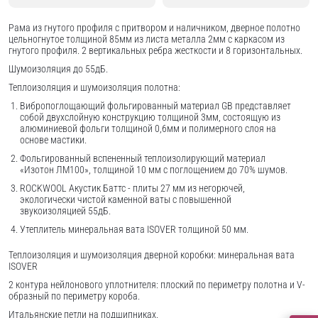
Рама из гнутого профиля с притвором и наличником, дверное полотно
цельногнутое толщиной 85мм из листа металла 2мм c каркасом из
гнутого профиля. 2 вертикальных ребра жесткости и 8 горизонтальных.
Шумоизоляция до 55дБ.
Теплоизоляция и шумоизоляция полотна:
Вибропоглощающий фольгированный материал GB представляет
собой двухслойную конструкцию толщиной 3мм, состоящую из
алюминиевой фольги толщиной 0,6мм и полимерного слоя на
основе мастики.
Фольгированный вспененный теплоизолирующий материал
«Изотон ЛМ100», толщиной 10 мм с поглощением до 70% шумов.
ROCKWOOL Акустик Баттс - плиты 27 мм из негорючей,
экологически чистой каменной ваты с повышенной
звукоизоляцией 55дБ.
Утеплитель минеральная вата ISOVER толщиной 50 мм.
Теплоизоляция и шумоизоляция дверной коробки: минеральная вата
ISOVER
2 контура нейлонового уплотнителя: плоский по периметру полотна и V-
образный по периметру короба.
Итальянские петли на подшипниках.