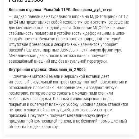
Внешняя отделка: PianaDub 11PG Шпон piana_дуб_титул
— Гладкая панель из натурального шпона на МДФ толщиной от 12
до 24 мм представляет собой технологичное и эстетичное решение
для металлической входной двери. Основание МДФ обеспечивает
стабильность геометрии и устойчивость к деформациям, а шпон
создаёт презентабельную поверхность с природной текстурой.
Отсутствие фрезеровок и декоративных элементов упрощает
раскрой под нестандартные размеры и нетипичную фурнитуру.
Металлическая дверь после монтажа панели получает
завершённый внешний вид без визуальной перегрузки.
Внутренняя отделка: Glass main_in_2 9005
— Сочетание матовой эмали и зеркальной вставки даёт
интересный визуальный контраст между плотной поверхностью и
отражающей плоскостью. Наборные секции создают чёткую
геометрию, которую легко связать с молдингами стен или
мебельными фасадами. Лаковый финиш закрывает поры
покрытия и облегчает влажную уборку. Входная дверь становится
не просто защитной конструкцией, а смысловым центром
прихожей. Покупатель получает металлическую дверь с
продуманной композицией панели, а не безликий промышленный
объект на входе в квартиру.